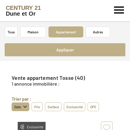
CENTURY 21
Dune et Or
Tous
Maison
Appartement
Autres
Appliquer
Vente appartement Tosse (40)
1 annonce immobilière :
Trier par :
Date
Prix
Surface
Exclusivité
DPE
Exclusivité