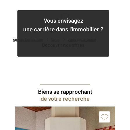
1
Vous envisagez
une carrière dans l'immobilier ?
Agence immobilière
Vente
Vente appartement
Découvrir nos offres
Biens se rapprochant
de votre recherche