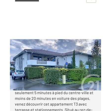
TOSSE 40
2
55,77 m
, 3 pièces
Ref : 32795
Appartement F3 à vendre
221 000 €
TOSSE, dans un quartier calme et résidentiel, à
seulement 5 minutes à pied du centre-ville et
moins de 20 minutes en voiture des plages,
venez découvrir cet appartement T3 avec
terrasse et stationnements. Situé au rez-de-