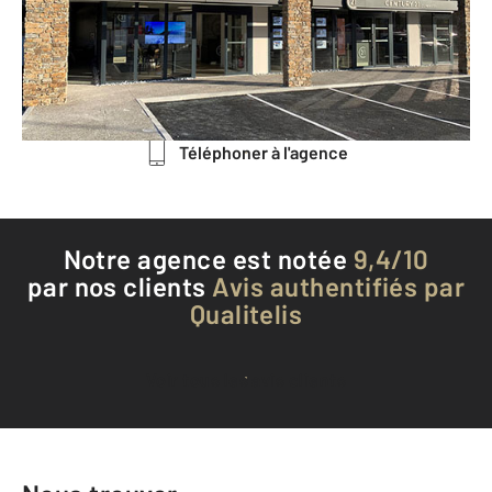
ONDRES - 40440
Envoyer un message
Téléphoner à l'agence
Notre agence est notée
9,4/10
par nos clients
Avis authentifiés par
Qualitelis
Voir tous les avis clients