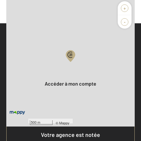
+
-
Parlons de vous, parlons biens
Votre compte :
Accéder à mon compte
500 m
©
Mappy
Votre agence est notée