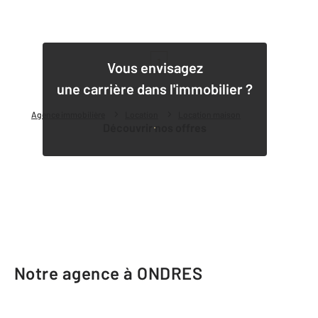
1
Vous envisagez
une carrière dans l'immobilier ?
Agence immobilière
Location
Location maison
Découvrir nos offres
Notre agence à ONDRES