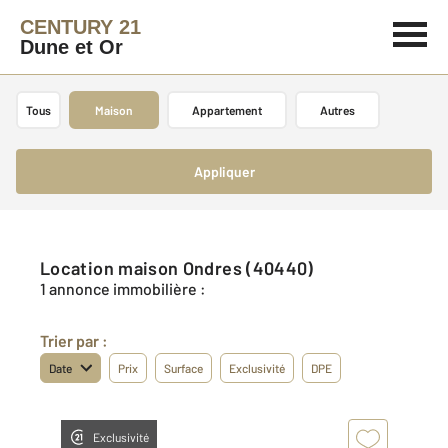
CENTURY 21
Dune et Or
Tous
Maison
Appartement
Autres
Appliquer
Location maison Ondres (40440)
1 annonce immobilière :
Trier par :
Date
Prix
Surface
Exclusivité
DPE
Exclusivité