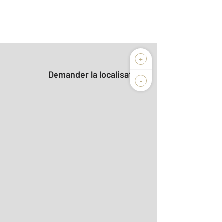
+
Demander la localisation
-
2
m
r le détail]