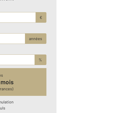
€
années
%
és
 mois
urances)
mulation
uls