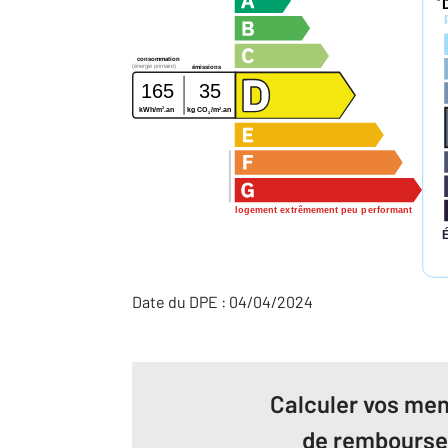
*
consommation
(énergie primaire)
émissions
165
35
2
2
kWh/m
.an
kg CO
/m
.an
2
logement extrêmement peu performant
Date du DPE : 04/04/2024
Calculer vos men
de rembours