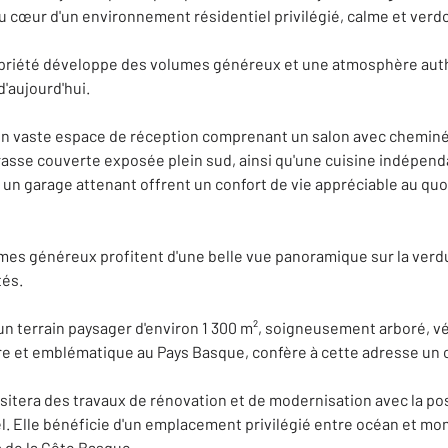
u cœur d'un environnement résidentiel privilégié, calme et verd
opriété développe des volumes généreux et une atmosphère auth
'aujourd'hui.
'un vaste espace de réception comprenant un salon avec cheminé
asse couverte exposée plein sud, ainsi qu'une cuisine indépend
un garage attenant offrent un confort de vie appréciable au quot
umes généreux profitent d'une belle vue panoramique sur la verdu
tés.
r un terrain paysager d'environ 1 300 m², soigneusement arboré, vé
 rare et emblématique au Pays Basque, confère à cette adresse un 
itera des travaux de rénovation et de modernisation avec la poss
l. Elle bénéficie d'un emplacement privilégié entre océan et m
 de la Côte Basque.