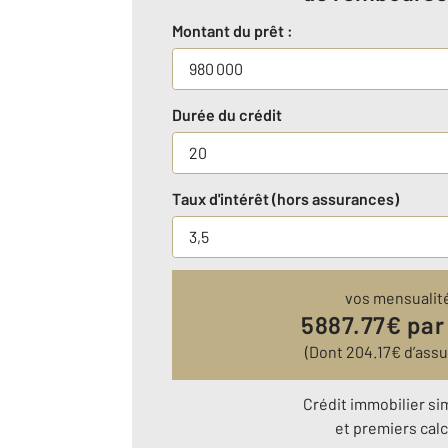
Montant du prêt :
Durée du crédit
Taux d'intérêt (hors assurances)
vos mensualit
5887.77
€ par
(Dont
204.17
€ d’ass
Crédit immobilier si
et premiers calc