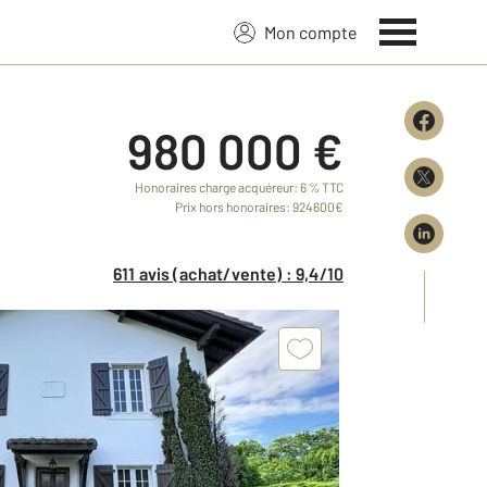
Mon compte
980 000 €
Honoraires charge acquéreur: 6 % TTC
Prix hors honoraires: 924600€
611 avis (achat/vente) : 9,4/10