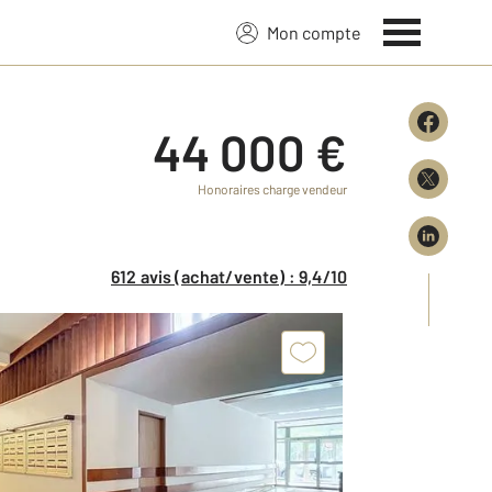
Mon compte
44 000 €
Honoraires charge vendeur
612 avis (achat/vente) : 9,4/10