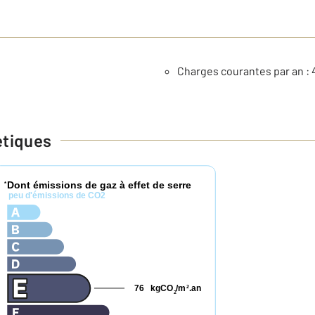
Charges courantes par an : 
étiques
Dont émissions de gaz à effet de serre
*
peu d'émissions de CO2
76
kgCO
/m
.an
2
2