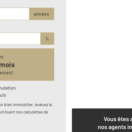
années
%
és
 mois
ances)
mulation
uls
n bien immobilier, évaluez la
utilisant nos calculettes de
Vous êtes 
nos agents i