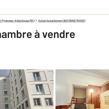
 Pyrenees-Atlantiques (64)
Achat Appartement BAYONNE (64100)
hambre à vendre
2