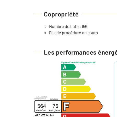
Copropriété
Nombre de Lots : 156
Pas de procédure en cours
Les performances énerg
logement extrêmement performant
consommation
(énergie primaire)
émissions
564
76
2
2
kWh/m
.an
kg CO
/m
.an
2
417 kWh/m²/an