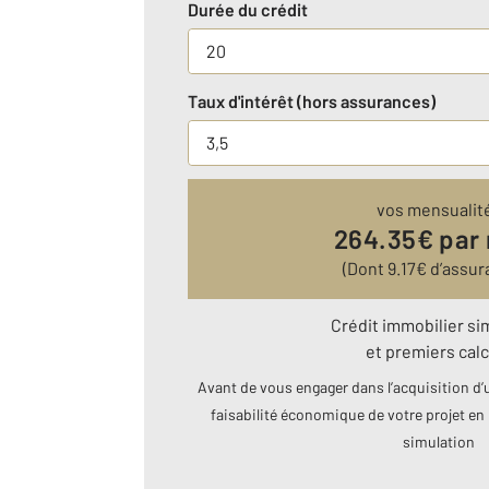
Durée du crédit
Taux d'intérêt (hors assurances)
vos mensualit
264.35
€ par
(Dont
9.17
€ d’assur
Crédit immobilier si
et premiers calc
Avant de vous engager dans l’acquisition d’u
faisabilité économique de votre projet en 
simulation